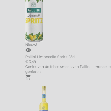
Nieuw!
visibility
Pallini Limoncello Spritz 25cl
€
3,
49
Geniet van de frisse smaak van Pallini Limoncello 
genieten.
shopping_cart