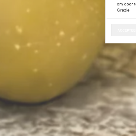
om door t
Grazie
ACCEPTEE