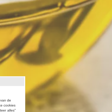
 van de
ke cookies
teer alles"