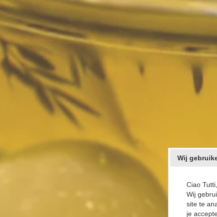
Wij gebruik
Ciao Tutti
Wij gebru
site te an
je accepte