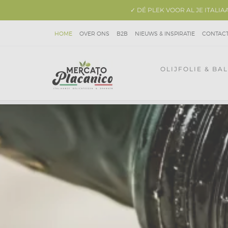
✓ DÉ PLEK VOOR AL JE ITALI
HOME
OVER ONS
B2B
NIEUWS & INSPIRATIE
CONTAC
OLIJFOLIE & BA