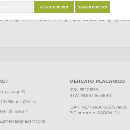
(De Nigris) zich met passie en vakmanschap in voor het maken van 
R ALLE COOKIES
KIES JE COOKIES
WEIGER COOKIES
o De Nigris de eerste azijnfabriek in Napoli opende en al snel d
tzonderlijke azijn te produceren, geïnspireerd door de rijke geschi
ACT
MERCATO PLACANICO
KVK: 95401539
enpassage 31
BTW: NL867116559B01
1GD Blerick (Venlo)
IBAN: NL77RABO0387274855
(0)6 28 35 56 71
BIC nummer: RABONL2U
o@mercatoplacanico.nl