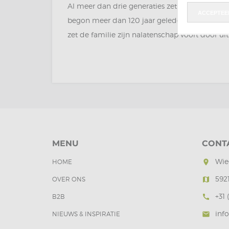
Al meer dan drie generaties zet deze familie 
ACCEPTEE
begon meer dan 120 jaar geleden, toen Armand
zet de familie zijn nalatenschap voort door ui
MENU
CONT
Wie
HOME
room
592
OVER ONS
map
+31 
B2B
call
inf
NIEUWS & INSPIRATIE
mail