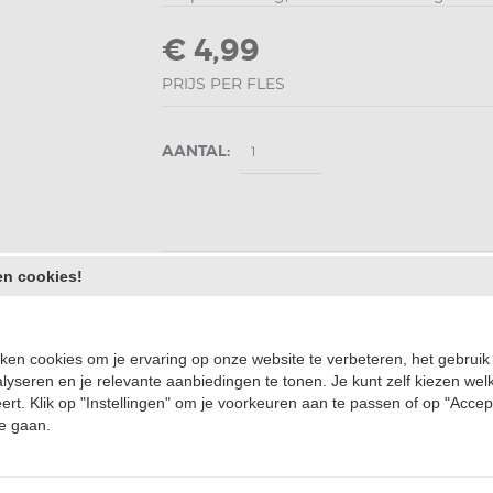
€ 4,99
PRIJS PER FLES
AANTAL:
en cookies!
Heeft u een vraag over dit product?
Stel ons uw vraag
,
iken cookies om je ervaring op onze website te verbeteren, het gebruik
Mail
Whatsapp
Facebook
alyseren en je relevante aanbiedingen te tonen. Je kunt zelf kiezen wel
ert. Klik op "Instellingen" om je voorkeuren aan te passen of op "Accep
e gaan.