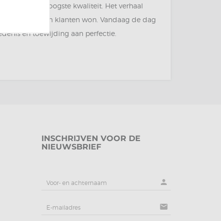
azijn van de hoogste kwaliteit. Het verhaal
e harten van zijn klanten won. Vandaag de dag
edenis en toewijding aan perfectie.
INSCHRIJVEN VOOR DE
NIEUWSBRIEF
person
mail