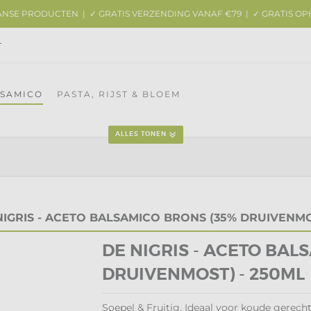
AANSE PRODUCTEN | ✓ GRATIS VERZENDING VANAF €79 | ✓ GRATIS OP
T
LSAMICO
PASTA, RIJST & BLOEM
ALLES TONEN
NIGRIS - ACETO BALSAMICO BRONS (35% DRUIVENMO
DE NIGRIS - ACETO BAL
DRUIVENMOST) - 250ML
Soepel & Fruitig, Ideaal voor koude gerecht