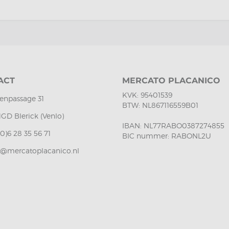
ACT
MERCATO PLACANICO
KVK: 95401539
enpassage 31
BTW: NL867116559B01
1GD Blerick (Venlo)
IBAN: NL77RABO0387274855
(0)6 28 35 56 71
BIC nummer: RABONL2U
o@mercatoplacanico.nl