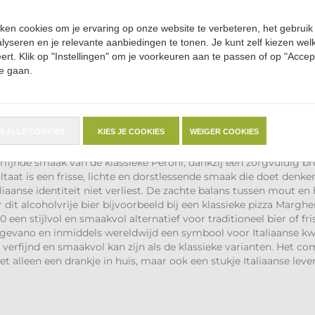
,
iken cookies om je ervaring op onze website te verbeteren, het gebruik
alyseren en je relevante aanbiedingen te tonen. Je kunt zelf kiezen wel
ert. Klik op "Instellingen" om je voorkeuren aan te passen of op "Accep
e gaan.
R ALLE COOKIES
KIES JE COOKIES
WEIGER COOKIES
uze voor liefhebbers van authentiek Italiaans bier die bewust wil
rfijnde smaak van de klassieke Peroni, dankzij een zorgvuldig 
taat is een frisse, lichte en dorstlessende smaak die doet denke
taliaanse identiteit niet verliest. De zachte balans tussen mout e
 dit alcoholvrije bier bijvoorbeeld bij een klassieke pizza Margher
 een stijlvol en smaakvol alternatief voor traditioneel bier of fr
igevano en inmiddels wereldwijd een symbool voor Italiaanse kwali
zo verfijnd en smaakvol kan zijn als de klassieke varianten. He
 alleen een drankje in huis, maar ook een stukje Italiaanse levenss