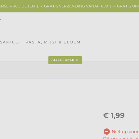
AANSE PRODUCTEN | ✓ GRATIS VERZENDING VANAF €79 | ✓ GRATIS OP
T
LSAMICO
PASTA, RIJST & BLOEM
ALLES TONEN
€
1,99
Niet op voor
Dit product is ni