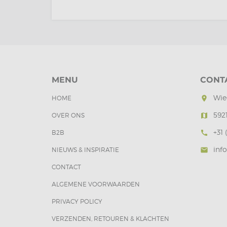
MENU
CONT
Wie
HOME
room
592
OVER ONS
map
+31 
B2B
call
inf
NIEUWS & INSPIRATIE
mail
CONTACT
ALGEMENE VOORWAARDEN
PRIVACY POLICY
VERZENDEN, RETOUREN & KLACHTEN