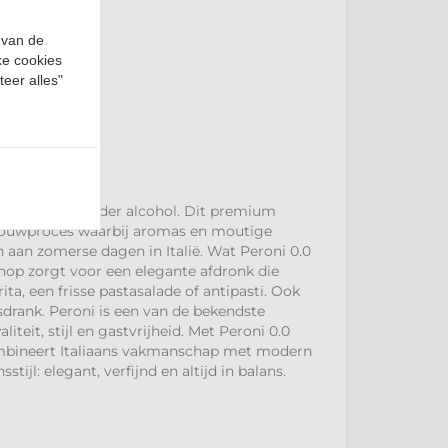
 van de
ke cookies
teer alles"
len genieten zonder alcohol. Dit premium
brouwproces waarbij aromas en moutige
n aan zomerse dagen in Italië. Wat Peroni 0.0
n hop zorgt voor een elegante afdronk die
ita, een frisse pastasalade of antipasti. Ook
isdrank. Peroni is een van de bekendste
teit, stijl en gastvrijheid. Met Peroni 0.0
t combineert Italiaans vakmanschap met modern
tijl: elegant, verfijnd en altijd in balans.