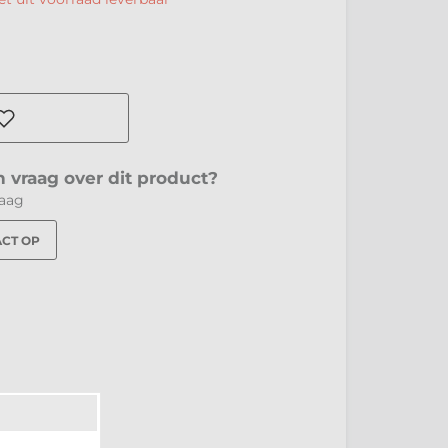
 vraag over dit product?
raag
CT OP