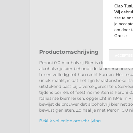
Ciao Tutti
Wij gebru
site te an
je accepte
om door t
Grazie
Productomschrijving
ACCEPTEE
Peroni 0.0 Alcoholvrij Bier is de perfecte ke
alcoholvrije bier behoudt de kenmerkende ve
tonen volledig tot hun recht komen. Het resul
uniek maakt, is dat het zijn karakteristieke I
uitstekend past bij diverse gerechten. Serveer
tijdens borrels of feestmomenten is Peroni 0.0
Italiaanse biermerken, opgericht in 1846 in V
bewijst de brouwer dat alcoholvrij bier net 
bewust genieten. Zo haal je met Peroni 0.0 niet
Bekijk volledige omschrijving