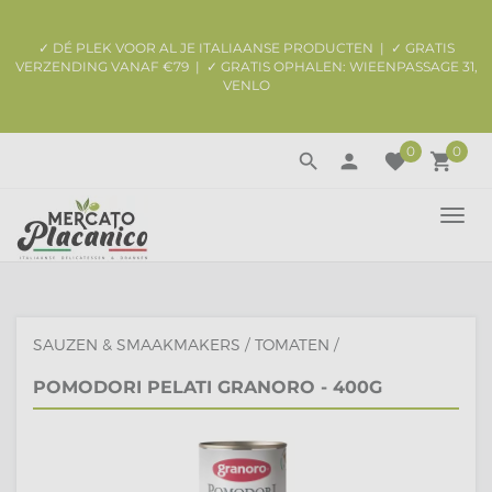
✓ DÉ PLEK VOOR AL JE ITALIAANSE PRODUCTEN | ✓ GRATIS
VERZENDING VANAF €79 | ✓ GRATIS OPHALEN: WIEENPASSAGE 31,
VENLO
0
0
search
person
favorite
local_grocery_store
TOGG
NAVI
SAUZEN & SMAAKMAKERS
/
TOMATEN
/
POMODORI PELATI GRANORO - 400G