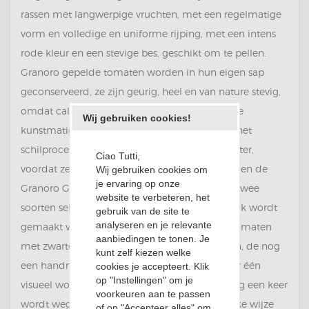
rassen met langwerpige vruchten, met een regelmatige
vorm en volledige en uniforme rijping, met een intens
rode kleur en een stevige bes, geschikt om te pellen.
Granoro gepelde tomaten worden in hun eigen sap
geconserveerd, ze zijn geurig, heel en van nature stevig,
omdat calciumcarbonaat (vaak gebruikt om ze
Wij gebruiken cookies!
kunstmatig te harden) niet wordt gebruikt bij het
schilproces. Na de eerste wasfase met drinkwater,
Ciao Tutti,
voordat ze worden geschild en ingeblikt, worden de
Wij gebruiken cookies om
je ervaring op onze
Granoro Gepelde Tomaten onderworpen aan twee
website te verbeteren, het
soorten selectie: een optische, omdat er gebruik wordt
gebruik van de site te
analyseren en je relevante
gemaakt van optische lezers die de gepelde tomaten
aanbiedingen te tonen. Je
met zwarte, groene of gele vlekken weggooien, de nog
kunt zelf kiezen welke
een handmatige, waarbij de tomaten één voor één
cookies je accepteert. Klik
op "Instellingen" om je
visueel worden gecontroleerd, waardoor er nog een keer
voorkeuren aan te passen
wordt weggegooid. Peeling vindt op natuurlijke wijze
of op "Accepteer alles" om