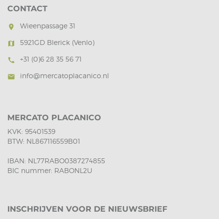
CONTACT
Wieenpassage 31
room
5921GD Blerick (Venlo)
map
+31 (0)6 28 35 56 71
call
info@mercatoplacanico.nl
mail
MERCATO PLACANICO
KVK: 95401539
BTW: NL867116559B01
IBAN: NL77RABO0387274855
BIC nummer: RABONL2U
INSCHRIJVEN VOOR DE NIEUWSBRIEF